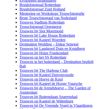
Ervaringen Bruidsparen
Bruidsfotograaf Rotterdam
Bruidsfotograaf Zuid Holland
Mentoring en Workshops Trouwfotografie
Beste Trouwfotograaf van Nederland
Trouwen Stadhuis Rotterdam
Trouwfotograaf Oegstgeest
Trouwen bij Slot Moermond
Trouwen bij Lake House Rotterdam
Trouwen bij Kasteel Woerden
Destination Wedding – Dakar Senegal
Trouwen bij Landgoed Duin en Kruidberg
Trouwen bij Huize Frankendael
Trouwen op het SS Rotterdam
Trouwen in het buitenland – Destination bruiloft
Bali
Trouwen bij The Harbour Club
Trouwen bij Kasteel Duivenvoorde
Trouwen op Hoeve de Knol
Trouwen bij Kasteel de Hooge Vuursche
Trouwen bij de Arendshoeve – The Garden of
Amsterdam
Trouwen bij Buitenplaats Sparrendaal
Trouwen op Kasteel de Wittenburg
Trouwen bij De Vreemde Vogel in Vlaardingen