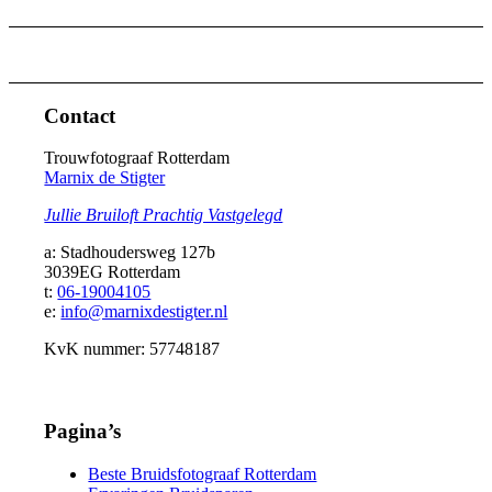
Contact
Trouwfotograaf Rotterdam
Marnix de Stigter
Jullie Bruiloft Prachtig Vastgelegd
a: Stadhoudersweg 127b
3039EG Rotterdam
t:
06-19004105
e:
info@marnixdestigter.nl
KvK nummer: 57748187
Pagina’s
Beste Bruidsfotograaf Rotterdam