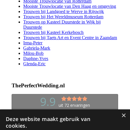
Mooiste Trouwlocatie van Rotterdam
Mooiste Trouwlocatie van Den Haag en omgeving
Trouwen bij Landgoed te Werve in Rijswijk
Trouwen bij Het Wereldmuseum Rotterdam
Trouwen op Kasteel Duurstede in Wijk bij
Duurstede
Trouwen bij Kasteel Kerkebosch
Trouwen bij Taets Art en Event Centre in Zaandam
Irma-Peter
Gabriela-Mark
Milou-Bob
Daphne-Yves
Glenda-Eric
ThePerfectWedding.nl
×
Deze website maakt gebruik van
cookies.