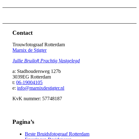
Contact
Trouwfotograaf Rotterdam
Marnix de Stigter
Jullie Bruiloft Prachtig Vastgelegd
a: Stadhoudersweg 127b
3039EG Rotterdam
t:
06-19004105
e:
info@marnixdestigter.nl
KvK nummer: 57748187
Pagina’s
Beste Bruidsfotograaf Rotterdam