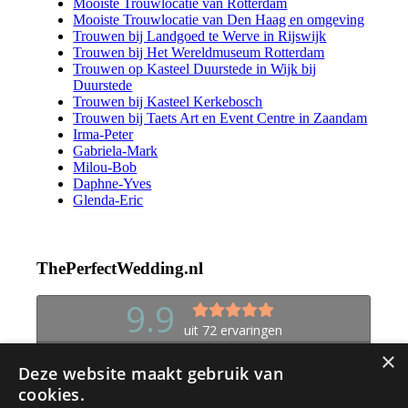
Mooiste Trouwlocatie van Rotterdam
Mooiste Trouwlocatie van Den Haag en omgeving
Trouwen bij Landgoed te Werve in Rijswijk
Trouwen bij Het Wereldmuseum Rotterdam
Trouwen op Kasteel Duurstede in Wijk bij
Duurstede
Trouwen bij Kasteel Kerkebosch
Trouwen bij Taets Art en Event Centre in Zaandam
Irma-Peter
Gabriela-Mark
Milou-Bob
Daphne-Yves
Glenda-Eric
ThePerfectWedding.nl
×
Deze website maakt gebruik van
cookies.