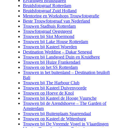
Ervaringen Bruidsparen
Bruidsfotograaf Rotterdam
Bruidsfotograaf Zuid Holland
Mentoring en Workshops Trouwfotografie
Beste Trouwfotograaf van Nederland
Trouwen Stadhuis Rotterdam
Trouwfotograaf Oegstgeest
Trouwen bij Slot Moermond
Trouwen bij Lake House Rotterdam
Trouwen bij Kasteel Woerden
Destination Wedding – Dakar Senegal
Trouwen bij Landgoed Duin en Kruidberg
Trouwen bij Huize Frankendael
Trouwen op het SS Rotterdam
Trouwen in het buitenland – Destination bruiloft
Bali
Trouwen bij The Harbour Club
Trouwen bij Kasteel Duivenvoorde
Trouwen op Hoeve de Knol
Trouwen bij Kasteel de Hooge Vuursche
Trouwen bij de Arendshoeve – The Garden of
Amsterdam
Trouwen bij Buitenplaats Sparrendaal
Trouwen op Kasteel de Wittenburg
Trouwen bij De Vreemde Vogel in Vlaardingen