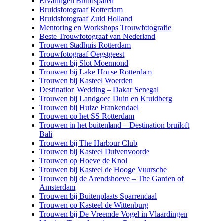
Ervaringen Bruidsparen
Bruidsfotograaf Rotterdam
Bruidsfotograaf Zuid Holland
Mentoring en Workshops Trouwfotografie
Beste Trouwfotograaf van Nederland
Trouwen Stadhuis Rotterdam
Trouwfotograaf Oegstgeest
Trouwen bij Slot Moermond
Trouwen bij Lake House Rotterdam
Trouwen bij Kasteel Woerden
Destination Wedding – Dakar Senegal
Trouwen bij Landgoed Duin en Kruidberg
Trouwen bij Huize Frankendael
Trouwen op het SS Rotterdam
Trouwen in het buitenland – Destination bruiloft
Bali
Trouwen bij The Harbour Club
Trouwen bij Kasteel Duivenvoorde
Trouwen op Hoeve de Knol
Trouwen bij Kasteel de Hooge Vuursche
Trouwen bij de Arendshoeve – The Garden of
Amsterdam
Trouwen bij Buitenplaats Sparrendaal
Trouwen op Kasteel de Wittenburg
Trouwen bij De Vreemde Vogel in Vlaardingen