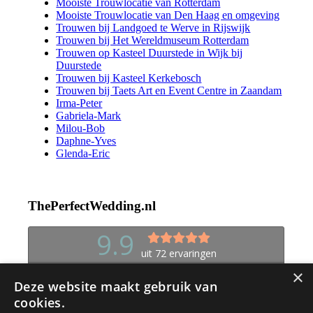
Mooiste Trouwlocatie van Rotterdam
Mooiste Trouwlocatie van Den Haag en omgeving
Trouwen bij Landgoed te Werve in Rijswijk
Trouwen bij Het Wereldmuseum Rotterdam
Trouwen op Kasteel Duurstede in Wijk bij
Duurstede
Trouwen bij Kasteel Kerkebosch
Trouwen bij Taets Art en Event Centre in Zaandam
Irma-Peter
Gabriela-Mark
Milou-Bob
Daphne-Yves
Glenda-Eric
ThePerfectWedding.nl
×
Deze website maakt gebruik van
cookies.