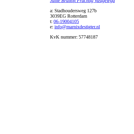
Jullie Bruiloft Prachtig Vastgelegd
a: Stadhoudersweg 127b
3039EG Rotterdam
t:
06-19004105
e:
info@marnixdestigter.nl
KvK nummer: 57748187