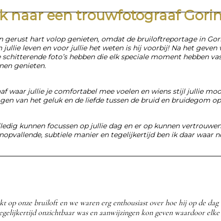
k naar een trouwfotograaf Gor
en gerust hart volop genieten, omdat de bruiloftreportage
in Go
jullie leven en voor jullie het weten is hij voorbij! Na het geven
je schitterende foto’s hebben die elk speciale moment hebben va
nen genieten.
 waar jullie je comfortabel mee voelen en wiens stijl jullie mooi
ggen van het geluk en de liefde tussen de bruid en bruidegom o
e volledig kunnen focussen op jullie dag en er op kunnen vertrou
nopvallende, subtiele manier en tegelijkertijd ben ik daar waar
kt op onze bruiloft en we waren erg enthousiast over hoe hij op de da
egelijkertijd onzichtbaar was en aanwijzingen kon geven waardoor elke 