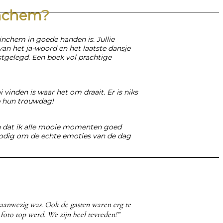
inchem?
rinchem
in goede handen is. Jullie
 van het ja-woord en het laatste dansje
stgelegd. Een boek vol prachtige
 vinden is waar het om draait. Er is niks
p hun trouwdag!
wen dat ik alle mooie momenten goed
 nodig om de echte emoties van de dag
g aanwezig was. Ook de gasten waren erg te
foto top werd. We zijn heel tevreden!”