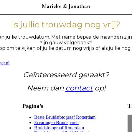
Marieke & Jonathan
Is jullie trouwdag nog vrij?
van jullie trouwdatum. Met name bepaalde maanden zijn 
zijn gauw volgeboekt!
om te kijken of jullie datum nog vrij is of als jullie n
er.nl
Ge
ï
nteresseerd geraakt?
Neem dan
contact
op!
Pagina’s
T
Beste Bruidsfotograaf Rotterdam
Ervaringen Bruidsparen
Bruidsfotograaf Rotterdam